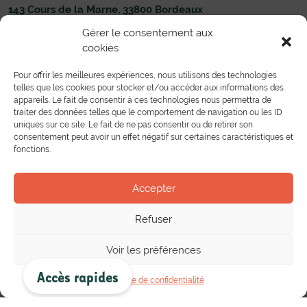
143 Cours de la Marne, 33800 Bordeaux
05 56 33 83 00
Nous écrire
Gérer le consentement aux
cookies
Établissement
Formations
Administration du Lycée
Toutes les formations
Pour offrir les meilleures expériences, nous utilisons des technologies
Liens utiles
Formations Pré-bac
telles que les cookies pour stocker et/ou accéder aux informations des
Nous contacter
Formations Post-bac
appareils. Le fait de consentir à ces technologies nous permettra de
Toutes les formations en alternance
Partenariat
traiter des données telles que le comportement de navigation ou les ID
uniques sur ce site. Le fait de ne pas consentir ou de retirer son
Mobilité européenne
consentement peut avoir un effet négatif sur certaines caractéristiques et
Bourse de l’emploi
fonctions.
Entreprises
Conventions et Partenariats
Vie au lycée
Accepter
Actualités
Le Centre de Documentation et d’Information
Instances et Associations lycéennes et étudiantes
Refuser
Projets pédagogiques
Vie culturelle
Voir les préférences
Les publications
Accès rapides
Politique de confidentialité