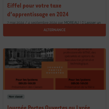
Eiffel pour votre taxe
d’apprentissage en 2024
7 mai 2024
/
4 septembre 2024
par
MOREAU
|
Laisser un
commentaire
ALTERNANCE
Non classé
Journée Portes Ouvertes au Lycée