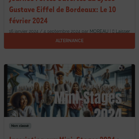
Gustave Eiffel de Bordeaux: Le 10
février 2024
16 janvier 2024
/
4 septembre 2024
par
MOREAU
|
Laisser
un commentaire
ALTERNANCE
Non classé