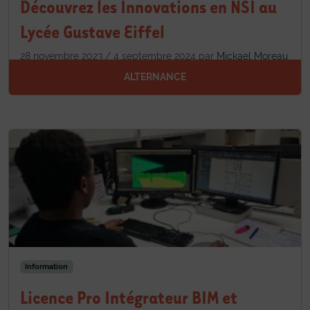
Découvrez les Innovations en NSI au
Lycée Gustave Eiffel
28 novembre 2023
/
4 septembre 2024
par
Mickael Moreau
|
Laisser un commentaire
ALTERNANCE
Information
Licence Pro Intégrateur BIM et