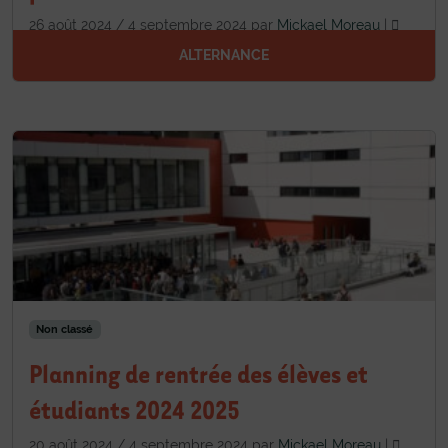
26 août 2024
/
4 septembre 2024
par
Mickael Moreau
|
Laisser un commentaire
ALTERNANCE
Non classé
Planning de rentrée des élèves et
étudiants 2024 2025
20 août 2024
/
4 septembre 2024
par
Mickael Moreau
|