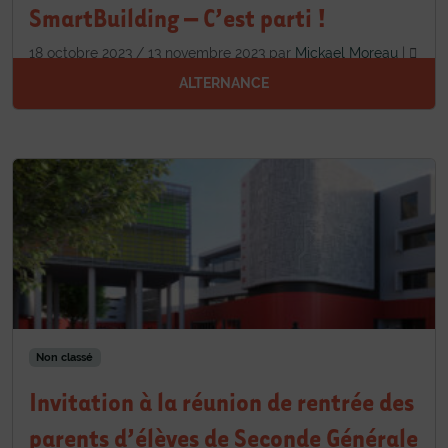
SmartBuilding – C’est parti !
18 octobre 2023
/
13 novembre 2023
par
Mickael Moreau
|
Laisser un commentaire
ALTERNANCE
Non classé
Invitation à la réunion de rentrée des
parents d’élèves de Seconde Générale