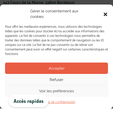
143 Cours de la Marne, 33800 Bordeaux
05 56 33 83 00
Nous écrire
Gérer le consentement aux
cookies
Établissement
Formations
Administration du Lycée
Toutes les formations
Pour offrir les meilleures expériences, nous utilisons des technologies
Liens utiles
Formations Pré-bac
telles que les cookies pour stocker et/ou accéder aux informations des
Nous contacter
Formations Post-bac
appareils. Le fait de consentir à ces technologies nous permettra de
Toutes les formations en alternance
Partenariat
traiter des données telles que le comportement de navigation ou les ID
uniques sur ce site. Le fait de ne pas consentir ou de retirer son
Mobilité européenne
consentement peut avoir un effet négatif sur certaines caractéristiques et
Bourse de l’emploi
fonctions.
Entreprises
Conventions et Partenariats
Vie au lycée
Accepter
Actualités
Le Centre de Documentation et d’Information
Instances et Associations lycéennes et étudiantes
Refuser
Projets pédagogiques
Vie culturelle
Voir les préférences
Les publications
Accès rapides
Politique de confidentialité