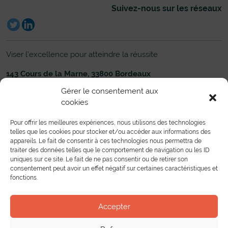
Suivez-nous sur les réseaux
Viser l’excellence pour atteindre la réussite
143 Cours de la Marne, 33800 Bordeaux
05 56 33 83 00
Nous écrire
Gérer le consentement aux
cookies
Établissement
Formations
Administration du Lycée
Toutes les formations
Pour offrir les meilleures expériences, nous utilisons des technologies
Liens utiles
Formations Pré-bac
telles que les cookies pour stocker et/ou accéder aux informations des
Nous contacter
Formations Post-bac
appareils. Le fait de consentir à ces technologies nous permettra de
Toutes les formations en alternance
Partenariat
traiter des données telles que le comportement de navigation ou les ID
uniques sur ce site. Le fait de ne pas consentir ou de retirer son
Mobilité européenne
consentement peut avoir un effet négatif sur certaines caractéristiques et
Bourse de l’emploi
fonctions.
Entreprises
Conventions et Partenariats
Vie au lycée
Accepter
Actualités
Le Centre de Documentation et d’Information
Instances et Associations lycéennes et étudiantes