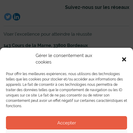
Suivez-nous sur les réseaux
Viser l’excellence pour atteindre la réussite
143 Cours de la Marne, 33800 Bordeaux
05 56 33 83 00
Nous écrire
Gérer le consentement aux
cookies
Établissement
Formations
Administration du Lycée
Toutes les formations
Pour offrir les meilleures expériences, nous utilisons des technologies
Liens utiles
Formations Pré-bac
telles que les cookies pour stocker et/ou accéder aux informations des
Nous contacter
Formations Post-bac
appareils. Le fait de consentir à ces technologies nous permettra de
Toutes les formations en alternance
Partenariat
traiter des données telles que le comportement de navigation ou les ID
uniques sur ce site. Le fait de ne pas consentir ou de retirer son
Mobilité européenne
consentement peut avoir un effet négatif sur certaines caractéristiques et
Bourse de l’emploi
fonctions.
Entreprises
Conventions et Partenariats
Vie au lycée
Accepter
Actualités
Le Centre de Documentation et d’Information