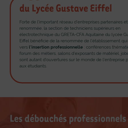
 BTS Électrotechnique est une véritable aventure. J’ai toujours 
du Lycée Gustave Eiffel
l’automatisation, et cette formation répond parfaitement à mes atten
tissage en alternance, qui me permet de combiner l’expérience pro
héoriques. Les projets que nous réalisons en équipe sont stimula
Forte de l’important réseau d’entreprises partenaires et
uer mes compétences techniques. Je suis convaincu que mon BTS
renommée, la section de techniciens supérieurs en
de manière exceptionnelle pour une carrière réussie dans le dom
électrotechnique du GRETA-CFA Aquitaine du lycée G
Eiffel bénéficie de la renommée de l’établissement qu
vers
l’insertion professionnelle
: conférences thémati
forum des métiers, salons d’exposants de matériel, job
sont autant d’ouvertures sur le monde de l’entreprise
BTS 
aux étudiants.
Les débouchés professionnels