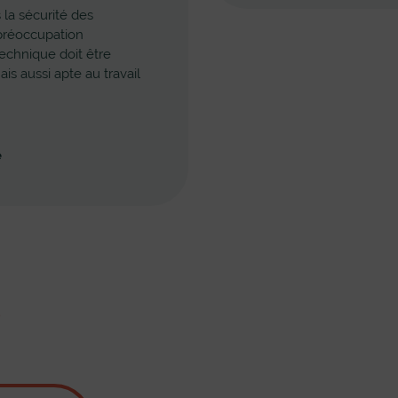
 la sécurité des
 préoccupation
echnique doit être
is aussi apte au travail
e
e