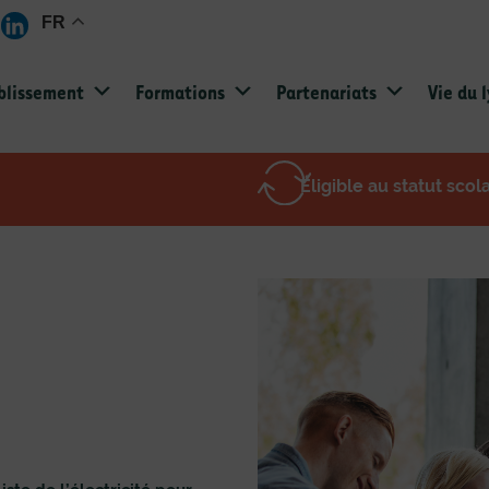
FR
blissement
Formations
Partenariats
Vie du 
Éligible au statut scol