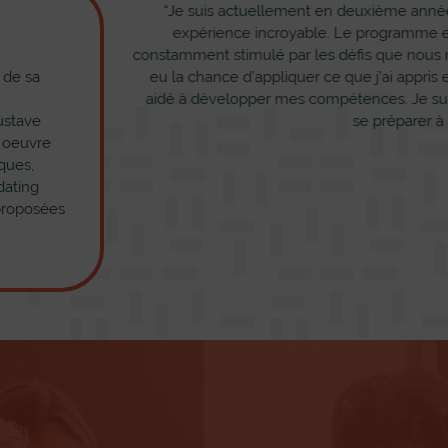
été passionné par
“Je suis actuellement en deuxième année
tes. J’apprécie la
expérience incroyable. Le programme est
fessionnelle avec
constamment stimulé par les défis que nous re
nts et me donnent
 de sa
eu la chance d’appliquer ce que j’ai appris
 Électrotechnique
aidé à développer mes compétences. Je sui
aine électrique.”
ustave
se préparer à
i oeuvre
ques,
dating
Maxime
 proposées
électrotechnique