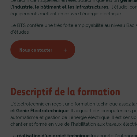
Le technicien supérieur en électrotechnique est un
général
l’industrie, le bâtiment et les
infrastructures.
Il étudie, con
équipements mettant en œuvre l’énergie électrique.
Le BTS confère une très forte employabilité au niveau Bac +
d’études.
Nous contacter
Descriptif de la formation
L’électrotechnicien reçoit une formation technique assez l
et Génie Électrotechnique.
Il acquiert des compétences poi
%
77%
automatisme et gestion de l’énergie électrique. Il est sensibi
chantier et formé en vue de l’habilitation aux travaux élect
La
réalisation d’un projet technique
lui apporte l’autonomi