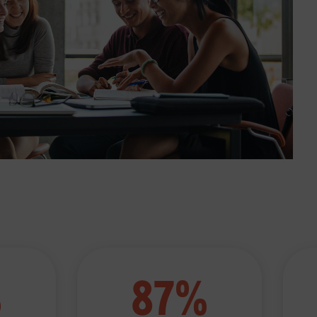
87%
%