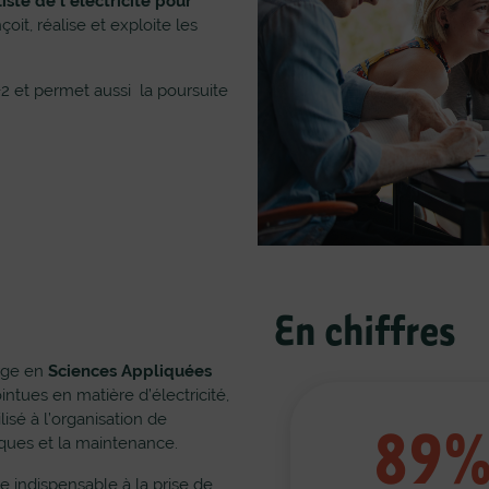
iste de l’électricité pour
çoit, réalise et exploite les
2 et permet aussi la poursuite
En chiffres
arge en
Sciences Appliquées
ntues en matière d’électricité,
69%
89
lisé à l’organisation de
riques et la maintenance.
e indispensable à la prise de