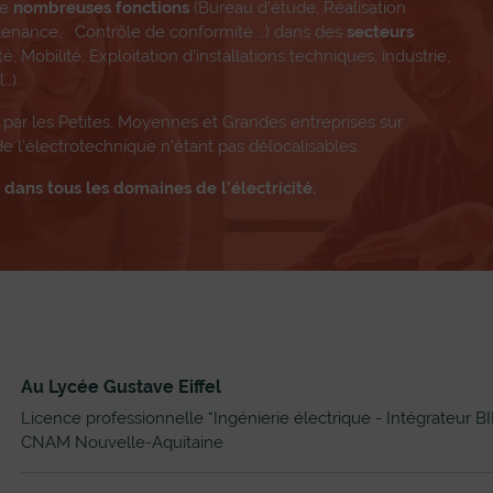
de
nombreuses fonctions
(Bureau d’étude, Réalisation
ntenance, Contrôle de conformité …) dans des
secteurs
té, Mobilité, Exploitation d’installations techniques, industrie,
…).
par les Petites, Moyennes et Grandes entreprises sur
e de l’électrotechnique n’étant pas délocalisables.
dans tous les domaines de l’électricité.
Au Lycée Gustave Eiffel
Licence professionnelle “Ingénierie électrique - Intégrateur BI
CNAM Nouvelle-Aquitaine