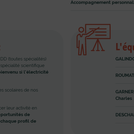
Accompagnement personnalis
t
L'éq
D (toutes spécialités)
GALINDO
spécialité scientifique
ienvenu si l’électricité
ROUMAT 
es scolaires de nos
GARNERY
Charles
r leur activité en
pportunités de
DESCHA
 chaque profil de