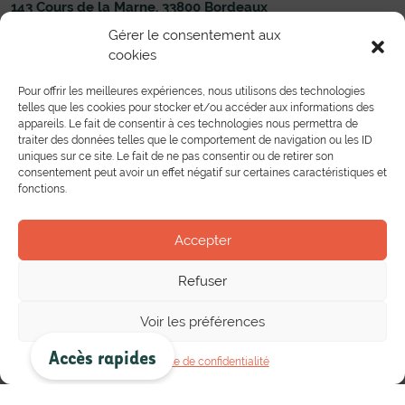
143 Cours de la Marne, 33800 Bordeaux
05 56 33 83 00
Nous écrire
Gérer le consentement aux
cookies
Établissement
Formations
Administration du Lycée
Toutes les formations
Pour offrir les meilleures expériences, nous utilisons des technologies
Liens utiles
Formations Pré-bac
telles que les cookies pour stocker et/ou accéder aux informations des
Nous contacter
Formations Post-bac
appareils. Le fait de consentir à ces technologies nous permettra de
Toutes les formations en alternance
traiter des données telles que le comportement de navigation ou les ID
Partenariat
uniques sur ce site. Le fait de ne pas consentir ou de retirer son
Mobilité européenne
consentement peut avoir un effet négatif sur certaines caractéristiques et
Bourse de l’emploi
fonctions.
Entreprises
Conventions et Partenariats
Vie au lycée
Accepter
Actualités
Le Centre de Documentation et d’Information
Instances et Associations lycéennes et étudiantes
Refuser
Projets pédagogiques
Vie culturelle
Voir les préférences
Les publications
Accès rapides
Politique de confidentialité