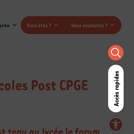
lycée
Vous êtes ?
Vous souhaitez ?
Accès rapides
coles Post CPGE
Ouvrir la barre d’outils
st tenu au lycée le forum